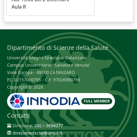
Aula R
Dipartimento di Scienze della Salute
Università Magna Græcia di Catanzaro
Campus Universitario "Salvatore Venuta"
Viale Europa - 88100 CATANZARO
P.I. 02157060795 - C.F. 97026980793
Copyright © 2026
FULL MEMBER
Contatti
Direzione:
0961-3694277
direzionedscsa@unicz.it