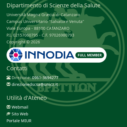
Dipartimento di Scienze della Salute
Università Magna Græcia di Catanzaro
Campus Universitario "Salvatore Venuta"
Viale Europa - 88100 CATANZARO
P.I. 02157060795 - C.F. 97026980793
Copyright © 2026
FULL MEMBER
Contatti
Direzione:
0961-3694277
direzionedscsa@unicz.it
Utilità d'Ateneo
Webmail
Sito Web
Portale MIUR