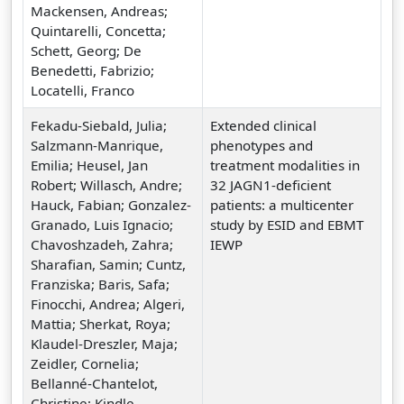
Mackensen, Andreas;
Quintarelli, Concetta;
Schett, Georg; De
Benedetti, Fabrizio;
Locatelli, Franco
Fekadu-Siebald, Julia;
Extended clinical
Salzmann-Manrique,
phenotypes and
Emilia; Heusel, Jan
treatment modalities in
Robert; Willasch, Andre;
32 JAGN1-deficient
Hauck, Fabian; Gonzalez-
patients: a multicenter
Granado, Luis Ignacio;
study by ESID and EBMT
Chavoshzadeh, Zahra;
IEWP
Sharafian, Samin; Cuntz,
Franziska; Baris, Safa;
Finocchi, Andrea; Algeri,
Mattia; Sherkat, Roya;
Klaudel-Dreszler, Maja;
Zeidler, Cornelia;
Bellanné-Chantelot,
Christine; Kindle,