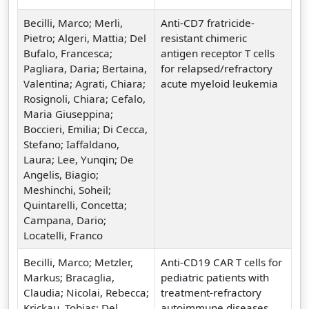
Becilli, Marco; Merli,
Anti-CD7 fratricide-
Pietro; Algeri, Mattia; Del
resistant chimeric
Bufalo, Francesca;
antigen receptor T cells
Pagliara, Daria; Bertaina,
for relapsed/refractory
Valentina; Agrati, Chiara;
acute myeloid leukemia
Rosignoli, Chiara; Cefalo,
Maria Giuseppina;
Boccieri, Emilia; Di Cecca,
Stefano; Iaffaldano,
Laura; Lee, Yunqin; De
Angelis, Biagio;
Meshinchi, Soheil;
Quintarelli, Concetta;
Campana, Dario;
Locatelli, Franco
Becilli, Marco; Metzler,
Anti-CD19 CAR T cells for
Markus; Bracaglia,
pediatric patients with
Claudia; Nicolai, Rebecca;
treatment-refractory
Krickau, Tobias; Del
autoimmune diseases