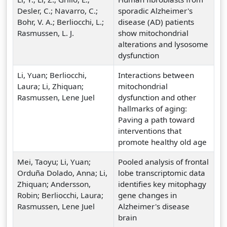
Desler, C.; Navarro, C.;
sporadic Alzheimer's
Bohr, V. A.; Berliocchi, L.;
disease (AD) patients
Rasmussen, L. J.
show mitochondrial
alterations and lysosome
dysfunction
Li, Yuan; Berliocchi,
Interactions between
Laura; Li, Zhiquan;
mitochondrial
Rasmussen, Lene Juel
dysfunction and other
hallmarks of aging:
Paving a path toward
interventions that
promote healthy old age
Mei, Taoyu; Li, Yuan;
Pooled analysis of frontal
Orduña Dolado, Anna; Li,
lobe transcriptomic data
Zhiquan; Andersson,
identifies key mitophagy
Robin; Berliocchi, Laura;
gene changes in
Rasmussen, Lene Juel
Alzheimer's disease
brain