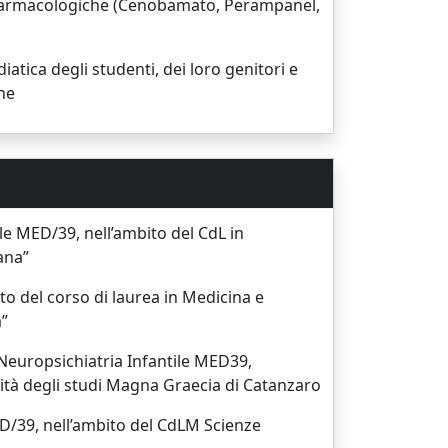
on farmacologiche (Cenobamato, Perampanel,
tica degli studenti, dei loro genitori e
ne
ile MED/39, nell’ambito del CdL in
ana”
to del corso di laurea in Medicina e
a”
 Neuropsichiatria Infantile MED39,
sità degli studi Magna Graecia di Catanzaro
ED/39, nell’ambito del CdLM Scienze