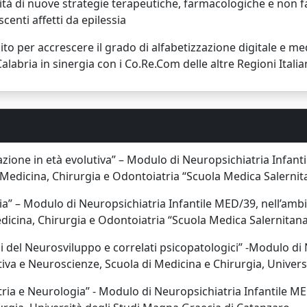
bilità di nuove strategie terapeutiche, farmacologiche e n
enti affetti da epilessia
per accrescere il grado di alfabetizzazione digitale e media
abria in sinergia con i Co.Re.Com delle altre Regioni Italia
azione in età evolutiva” – Modulo di Neuropsichiatria Infant
i Medicina, Chirurgia e Odontoiatria “Scuola Medica Salernit
ia” – Modulo di Neuropsichiatria Infantile MED/39, nell’ambi
dicina, Chirurgia e Odontoiatria “Scuola Medica Salernitan
i del Neurosviluppo e correlati psicopatologici” -Modulo di
tiva e Neuroscienze, Scuola di Medicina e Chirurgia, Univer
tria e Neurologia” - Modulo di Neuropsichiatria Infantile M