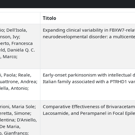
Titolo
o; Dell'Isola,
Expanding clinical variability in FBXW7-rel
nson, Ivy;
neurodevelopmental disorder: a multicente
erto, Francesca
ld, Daniëla Q. C.
, Marco;
i, Paola; Reale,
Early-onset parkinsonism with intellectual di
Quattrone, Andrea;
Italian family associated with a PTRHD1 var
ella, Antonio;
rioni, Maria Sole;
Comparative Effectiveness of Brivaraceta
eretta, Simone;
Lacosamide, and Perampanel in Focal Epil
entina; D'Aniello,
 De Maria,
o, Gianfranco;