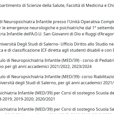
partimento di Scienze della Salute, Facoltà di Medicina e Ch
 di Neuropsichiatra Infantile presso l'Unità Operativa Comple
per le emergenze neurologiche e psichiatriche dal 1° settemb
a Infantile dell’A.O.U. San Giovanni di Dio e Ruggi d’Aragon
versità Degli Studi di Salerno- Ufficio Diritto allo Studio nel
a e di classificazione ICF diretta agli studenti disabili e co
lo di Neuropsichiatria Infantile (MED/39) - corso di Pediatri
erno per gli anni accademici 2021/2022, 2023/2024
lo di Neuropsichiatria Infantile (MED/39)- corso Riabilitazion
niversità degli Studi di Salerno, per gli anni accademici 202
chiatria Infantile (MED/39) per Corsi di sostegno Scuola del
8-2019; 2019-2020; 2020/2021
sichiatria Infantile (MED/39) per Corsi di sostegno Scuola 