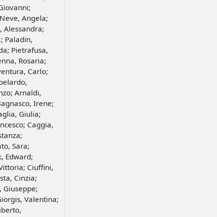
Giovanni;
 Neve, Angela;
, Alessandra;
; Paladin,
da; Pietrafusa,
Renna, Rosaria;
entura, Carlo;
Abelardo,
zo; Arnaldi,
Bagnasco, Irene;
glia, Giulia;
rancesco; Caggia,
stanza;
to, Sara;
k, Edward;
ttoria; Ciuffini,
ta, Cinzia;
, Giuseppe;
iorgis, Valentina;
iberto,