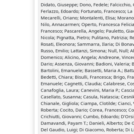
Didato, Giuseppe; Dono, Fedele; Falcicchio, 
Ferlazzo, Edoardo; Fortunato, Francesco; La
Mecarelli, Oriano; Montalenti, Elisa; Morano
Nilo, Annacarmen; Operto, Francesca Felicia
Francesco; Pascarella, Angelo; Pauletto, Gia
Nicola; Pignatta, Pietro; Pulitano, Patrizia; 
Rosati, Eleonora; Sammarra, Ilaria; Di Bonav
Russo, Emilio; Lattanzi, Simona; Null, Null; 
Domenico; Alicino, Angela; Andreone, Vincen
Dario; Assenza, Giovanni; Badioni, Valeria; 
Bartolini, Emanuele; Bassetti, Maria A.; Batta
Bedetti, Chiara; Bisulli, Francesca; Brigo, F
Emanuele; Cagnetti, Claudia; Calabrese, Co
Canafoglia, Laura; Canevini, Maria P.; Cascia
Casellato, Susanna; Casula, Natascia; Cesni
Chianale, Gigliola; Ciampa, Clotilde; Cianci, Vi
Roberta; Cocito, Dario; Corea, Francesco; Cos
Crichiutti, Giovanni; Cumbo, Edoardo; D'Orsi
Damavandi, Payam T.; Danieli, Alberto; De G
Del Gaudio, Luigi; Di Giacomo, Roberta; Di L