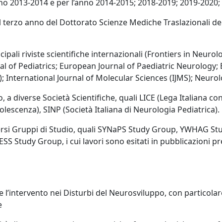
o 2013-2014 e per l’anno 2014-2015; 2018-2019; 2019-2020;
al terzo anno del Dottorato Scienze Mediche Traslazionali de
cipali riviste scientifiche internazionali (Frontiers in Neurol
rnal of Pediatrics; European Journal of Paediatric Neurology
; International Journal of Molecular Sciences (IJMS); Neurol
 a diverse Società Scientifiche, quali LICE (Lega Italiana cont
dolescenza), SINP (Società Italiana di Neurologia Pediatrica).
versi Gruppi di Studio, quali SYNaPS Study Group, YWHAG St
Study Group, i cui lavori sono esitati in pubblicazioni prese
si e l’intervento nei Disturbi del Neurosviluppo, con particol
e