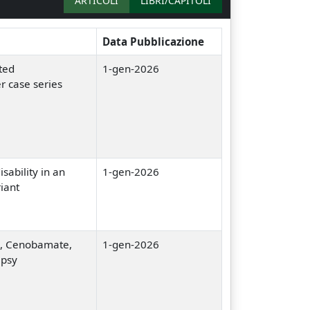
ARTICOLI
LIBRI/CAPITOLI
Data Pubblicazione
ated
1-gen-2026
r case series
sability in an
1-gen-2026
iant
m, Cenobamate,
1-gen-2026
epsy