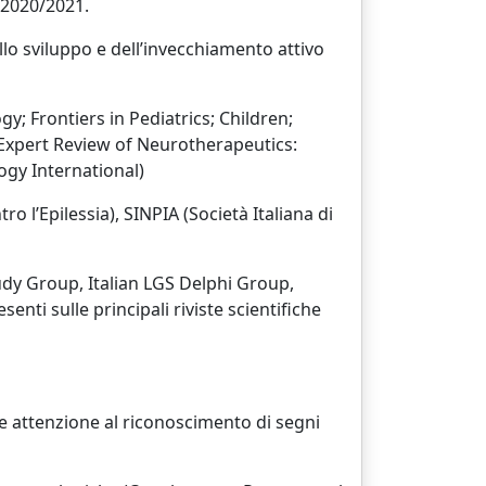
 2020/2021.
llo sviluppo e dell’invecchiamento attivo
ogy; Frontiers in Pediatrics; Children;
; Expert Review of Neurotherapeutics:
ogy International)
ro l’Epilessia), SINPIA (Società Italiana di
udy Group, Italian LGS Delphi Group,
nti sulle principali riviste scientifiche
are attenzione al riconoscimento di segni