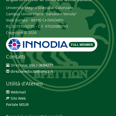
Università Magna Græcia di Catanzaro
Campus Universitario "Salvatore Venuta"
Viale Europa - 88100 CATANZARO
P.I. 02157060795 - C.F. 97026980793
Copyright © 2026
FULL MEMBER
Contatti
Direzione:
0961-3694277
direzionedscsa@unicz.it
Utilità d'Ateneo
Webmail
Sito Web
Portale MIUR