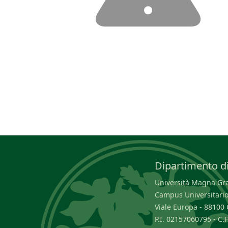
Dipartimento di
Università Magna Græ
Campus Universitario
Viale Europa - 8810
P.I. 02157060795 - C.