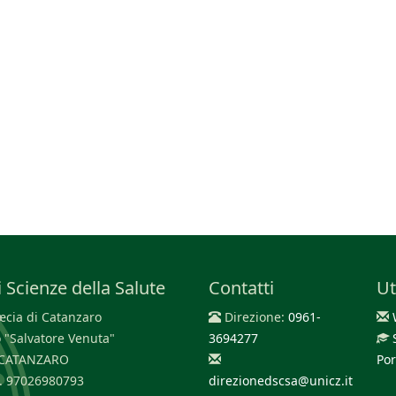
 Scienze della Salute
Contatti
Ut
cia di Catanzaro
Direzione:
0961-
 "Salvatore Venuta"
3694277
0 CATANZARO
Por
F. 97026980793
direzionedscsa@unicz.it