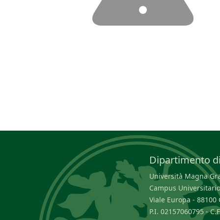
Dipartimento di
Università Magna Græ
Campus Universitario
Viale Europa - 8810
P.I. 02157060795 - C.