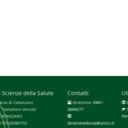
 Scienze della Salute
Contatti
Ut
cia di Catanzaro
Direzione:
0961-
 "Salvatore Venuta"
3694277
0 CATANZARO
Por
F. 97026980793
direzionedscsa@unicz.it