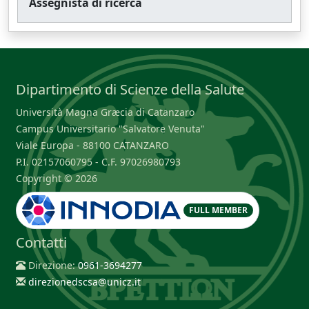
Assegnista di ricerca
Dipartimento di Scienze della Salute
Università Magna Græcia di Catanzaro
Campus Universitario "Salvatore Venuta"
Viale Europa - 88100 CATANZARO
P.I. 02157060795 - C.F. 97026980793
Copyright © 2026
FULL MEMBER
Contatti
Direzione:
0961-3694277
direzionedscsa@unicz.it